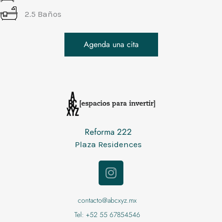
2.5 Baños
Agenda una cita
Reforma 222
Plaza Residences
I
n
s
t
contacto@abcxyz.mx
a
Tel: +52 55 67854546